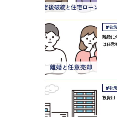
解決策
離婚に
は任意
解決策
投資用