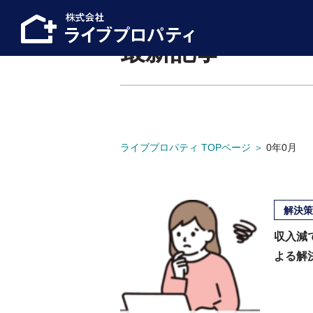
最新記事
ライブプロパティ TOPページ
＞
0年0月
解決策
収入減
よる解