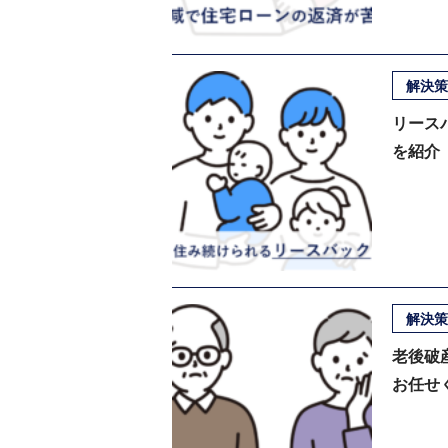
解決策
リース
を紹介
解決策
老後破
お任せ